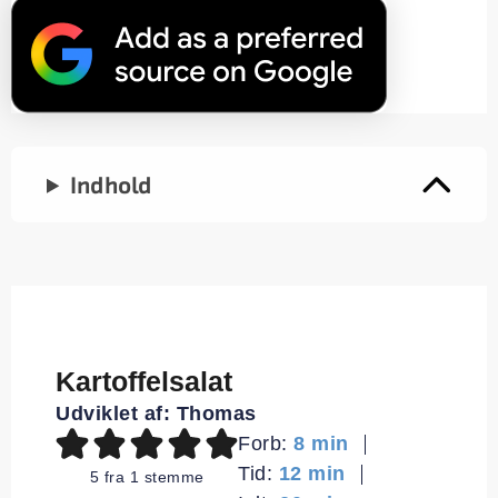
Indhold
Kartoffelsalat
Udviklet af:
Thomas
minutter
Forb:
8
min
minutter
Tid:
12
min
5
fra 1 stemme