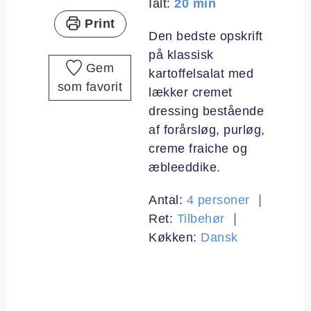
minutter
Ialt:
20
min
Print
Den bedste opskrift
på klassisk
Gem
kartoffelsalat med
som favorit
lækker cremet
dressing bestående
af forårsløg, purløg,
creme fraiche og
æbleeddike.
Antal:
4
personer
Ret:
Tilbehør
Køkken:
Dansk