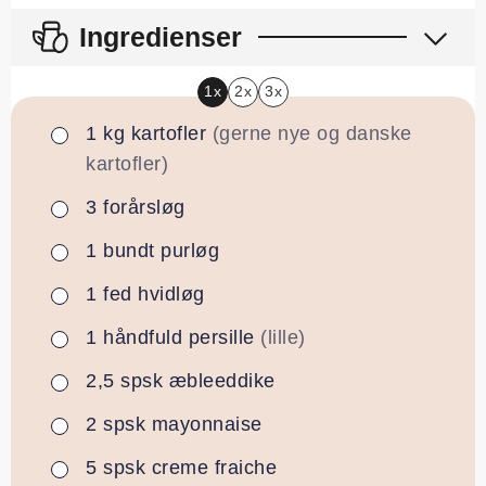
Ingredienser
1x
2x
3x
1
kg
kartofler
(gerne nye og danske
▢
kartofler)
3
forårsløg
▢
1
bundt
purløg
▢
1
fed
hvidløg
▢
1
håndfuld
persille
(lille)
▢
2,5
spsk
æbleeddike
▢
2
spsk
mayonnaise
▢
5
spsk
creme fraiche
▢