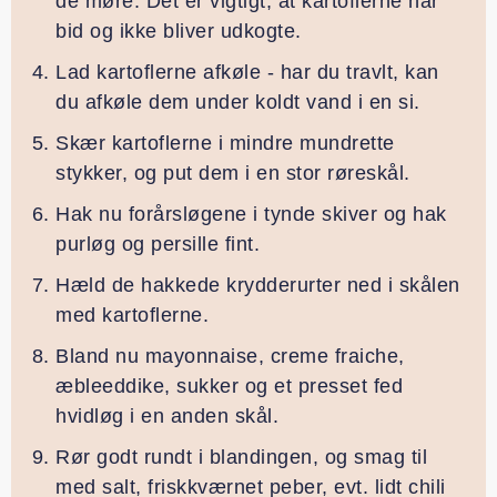
de møre. Det er vigtigt, at kartoflerne har
bid og ikke bliver udkogte.
Lad kartoflerne afkøle - har du travlt, kan
du afkøle dem under koldt vand i en si.
Skær kartoflerne i mindre mundrette
stykker, og put dem i en stor røreskål.
Hak nu forårsløgene i tynde skiver og hak
purløg og persille fint.
Hæld de hakkede krydderurter ned i skålen
med kartoflerne.
Bland nu mayonnaise, creme fraiche,
æbleeddike, sukker og et presset fed
hvidløg i en anden skål.
Rør godt rundt i blandingen, og smag til
med salt, friskkværnet peber, evt. lidt chili