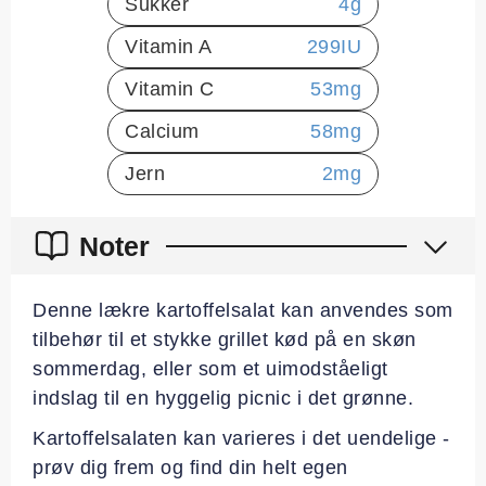
Sukker
4
g
Vitamin A
299
IU
Vitamin C
53
mg
Calcium
58
mg
Jern
2
mg
Noter
Denne lækre kartoffelsalat kan anvendes som
tilbehør til et stykke grillet kød på en skøn
sommerdag, eller som et uimodståeligt
indslag til en hyggelig picnic i det grønne.
Kartoffelsalaten kan varieres i det uendelige -
prøv dig frem og find din helt egen