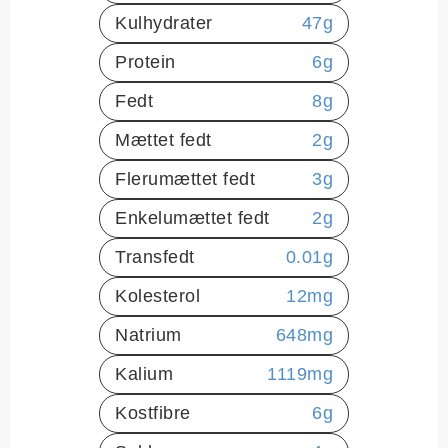
Kulhydrater
47
g
Protein
6
g
Fedt
8
g
Mættet fedt
2
g
Flerumættet fedt
3
g
Enkelumættet fedt
2
g
Transfedt
0.01
g
Kolesterol
12
mg
Natrium
648
mg
Kalium
1119
mg
Kostfibre
6
g