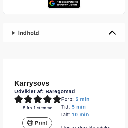
Indhold
Karrysovs
Udviklet af:
Baregomad
minutter
Forb:
5
min
minutter
Tid:
5
min
5
fra 1 stemme
minutter
Ialt:
10
min
Print
Her er den klassiske