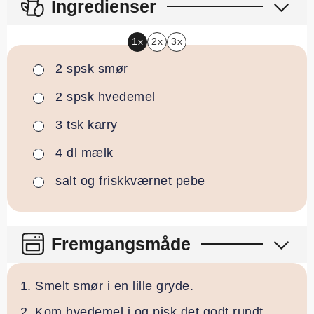
Ingredienser
1x
2x
3x
2
spsk
smør
▢
2
spsk
hvedemel
▢
3
tsk
karry
▢
4
dl
mælk
▢
salt og friskkværnet pebe
▢
Fremgangsmåde
Smelt smør i en lille gryde.
Kom hvedemel i og pisk det godt rundt.