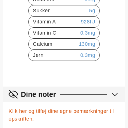
Sukker
5
g
Vitamin A
928
IU
Vitamin C
0.3
mg
Calcium
130
mg
Jern
0.3
mg
Dine noter
Klik her og tilføj dine egne bemærkninger til
opskriften.