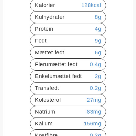
Kalorier
128
kcal
Kulhydrater
8
g
Protein
4
g
Fedt
9
g
Mættet fedt
6
g
Flerumættet fedt
0.4
g
Enkelumættet fedt
2
g
Transfedt
0.2
g
Kolesterol
27
mg
Natrium
83
mg
Kalium
156
mg
Kostfibre
0.2
g