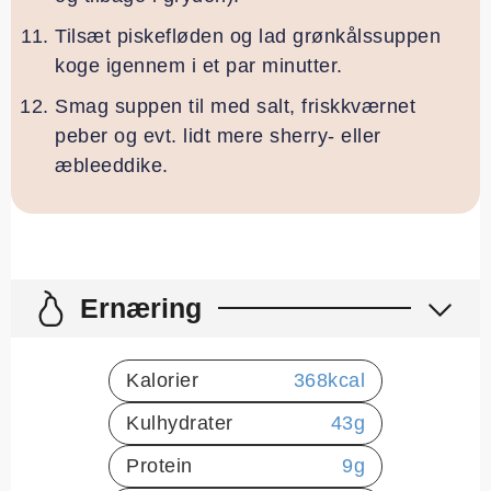
Tilsæt piskefløden og lad grønkålssuppen
koge igennem i et par minutter.
Smag suppen til med salt, friskkværnet
peber og evt. lidt mere sherry- eller
æbleeddike.
Ernæring
Kalorier
368
kcal
Kulhydrater
43
g
Protein
9
g