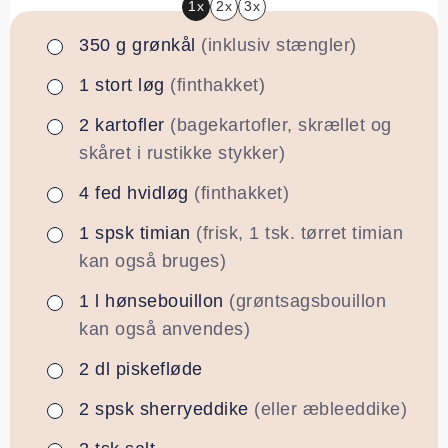
1x
2x
3x
350
g
grønkål
(inklusiv stængler)
▢
1
stort
løg
(finthakket)
▢
2
kartofler
(bagekartofler, skrællet og
▢
skåret i rustikke stykker)
4
fed
hvidløg
(finthakket)
▢
1
spsk
timian
(frisk, 1 tsk. tørret timian
▢
kan også bruges)
1
l
hønsebouillon
(grøntsagsbouillon
▢
kan også anvendes)
2
dl
piskefløde
▢
2
spsk
sherryeddike
(eller æbleeddike)
▢