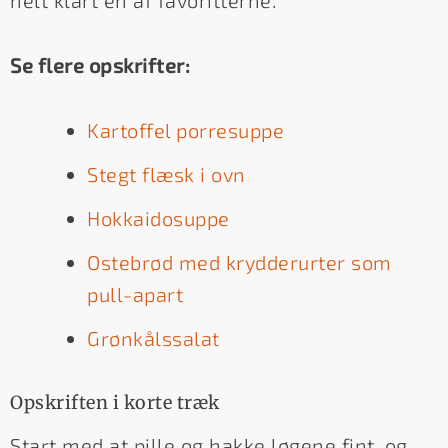
Se flere opskrifter:
Kartoffel porresuppe
Stegt flæsk i ovn
Hokkaidosuppe
Ostebrød med krydderurter som
pull-apart
Grønkålssalat
Opskriften i korte træk
Start med at pille og hakke løgene fint, og