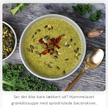
Ser det ikke bare lækkert ud? Hjemmelavet
grønkålssuppe med sprødristede baconskiver,