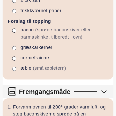
2
tsk
salt
▢
friskkværnet peber
▢
Forslag til topping
bacon
(sprøde baconskiver eller
▢
parmaskinke, tilberedt i ovn)
græskarkerner
▢
cremefraiche
▢
æble
(små æbletern)
▢
Fremgangsmåde
Forvarm ovnen til 200° grader varmluft, og
steg baconskiverne sprøde på en