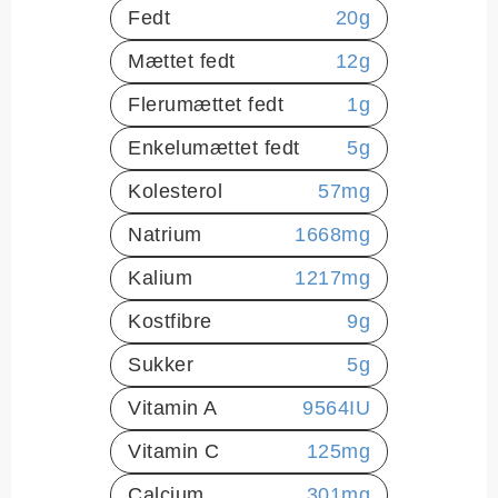
Fedt
20
g
Mættet fedt
12
g
Flerumættet fedt
1
g
Enkelumættet fedt
5
g
Kolesterol
57
mg
Natrium
1668
mg
Kalium
1217
mg
Kostfibre
9
g
Sukker
5
g
Vitamin A
9564
IU
Vitamin C
125
mg
Calcium
301
mg