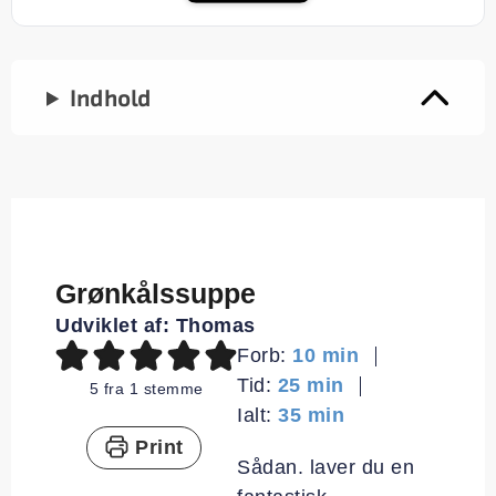
Indhold
Grønkålssuppe
Udviklet af:
Thomas
minutter
Forb:
10
min
minutter
Tid:
25
min
5
fra 1 stemme
minutter
Ialt:
35
min
Print
Sådan. laver du en