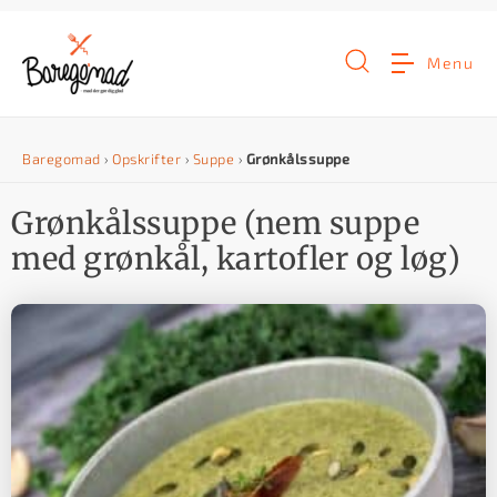
G
å
Menu
t
i
Baregomad
›
Opskrifter
›
Suppe
›
Grønkålssuppe
l
i
Grønkålssuppe (nem suppe
n
med grønkål, kartofler og løg)
d
h
o
l
d
e
t