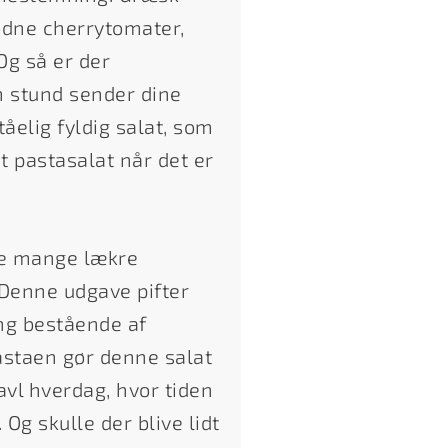
dne cherrytomater,
 Og så er der
n stund sender dine
åelig fyldig salat, som
t pastasalat når det er
 de mange lækre
Denne udgave pifter
ng bestående af
Pastaen gør denne salat
vl hverdag, hvor tiden
Og skulle der blive lidt