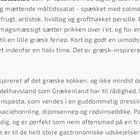
og mættende måltidssalat - spækket med solmo
frugt, artistok, hvidløg og grofthakket persille.
magsmæssigt sætter prikken over i'et, og for e
il en lille græsk ferieø. Kort og godt en uimodst
t indenfor en halv time. Det er græsk-inspirere
spireret af det græske køkken, og ikke mindst
delhavsland som Grækenland har til rådighed. 
ornspasta, som vendes i en guddommelig dressi
 akaciehonning, dijonsennep og rødvinseddike. 
dig, og er perfekt som nem aftensmad på en tra
 er til de helt store gastronomiske udskejelser. 