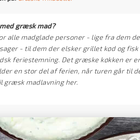
d med græsk mad?
r alle madglade personer - lige fra dem de
ager - til dem der elsker grillet kød og fi
sk feriestemning. Det græske køkken er en
ylder en stor del af ferien, når turen går til 
til græsk madlavning her.