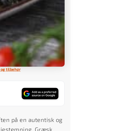
 og tilbehør
ften på en autentisk og
riestemning. Græsk