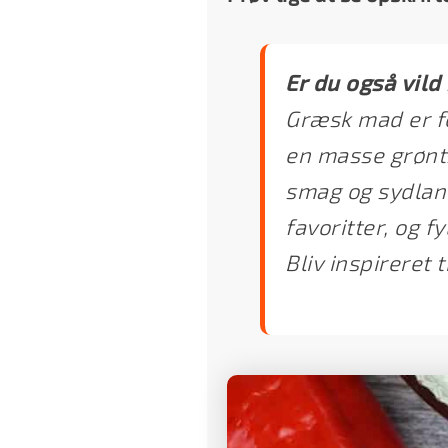
Er du også vil
Græsk mad er fo
en masse grønts
smag og sydland
favoritter, og f
Bliv inspireret 