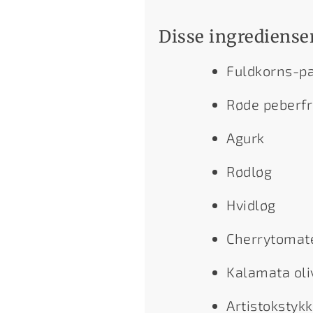
Disse ingredienser
Fuldkorns-p
Røde peberfr
Agurk
Rødløg
Hvidløg
Cherrytomat
Kalamata oli
Artistokstykk