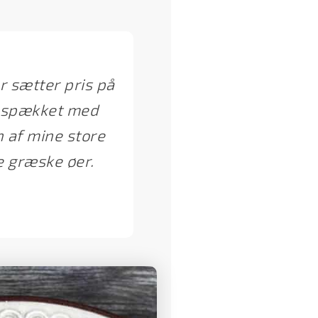
r sætter pris på
sk spækket med
 af mine store
de græske øer.