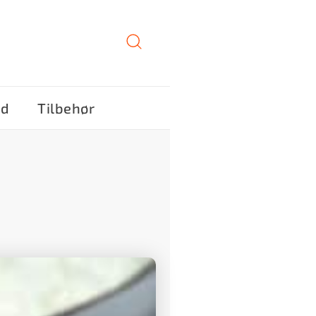
ød
Tilbehør