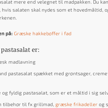
asalat mere end velegnet til madpakken. Du kan 
n, hvis salaten skal nydes som et hovedmåltid, og
rkenen.
en på:
Græske hakkebøffer i fad
pastasalat er:
ræsk madlavning
nd pastasalat spækket med grøntsager, cremet
g fyldig pastasalat, som er et måltid i sig sel
tilbehør til fx grillmad,
græske frikadeller
og s