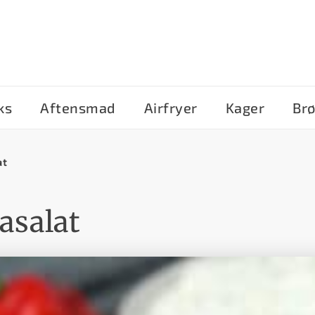
ks
Aftensmad
Airfryer
Kager
Br
at
asalat