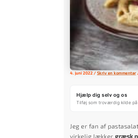
4. juni 2022
/
Skriv en kommentar
Hjælp dig selv og os
Tilføj som troværdig kilde p
Jeg er fan af pastasala
virkelig lækker
græsk p