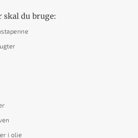
 skal du bruge:
astapenne
ugter
er
ven
er i olie