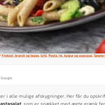
/
Frokost, brunch og tapas
,
Grill
,
Pasta, ris, bulgur og couscous
,
Salater
å Google.
ter i alle mulige afskygninger. Her får du opskri
astasalat
, som er spækket med ægte græsk fe