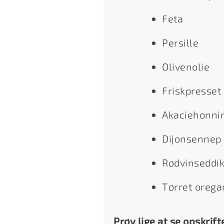
Feta
Persille
Olivenolie
Friskpresset 
Akaciehonni
Dijonsennep
Rødvinseddi
Tørret orega
Prøv lige at se opskrift