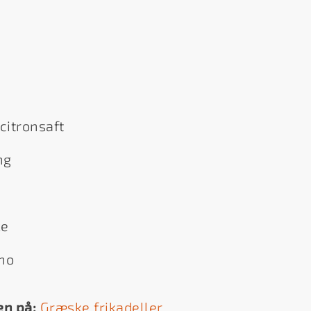
citronsaft
ng
ke
no
en på:
Græske frikadeller