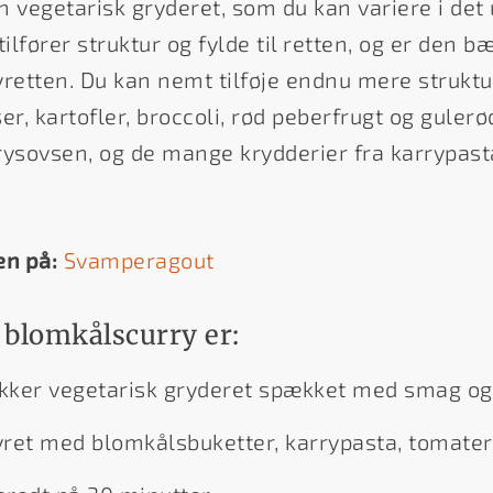
en vegetarisk gryderet, som du kan variere i de
lfører struktur og fylde til retten, og er den 
retten. Du kan nemt tilføje endnu mere struktur 
ser, kartofler, broccoli, rød peberfrugt og gule
rrysovsen, og de mange krydderier fra karrypast
en på:
Svamperagout
 blomkålscurry er:
ækker vegetarisk gryderet spækket med smag og
ret med blomkålsbuketter, karrypasta, tomate