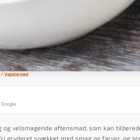
/
Vegetarmad
å Google.
g og velsmagende aftensmad, som kan tilbered
dfri gryderet spækket med smag og farver, og s