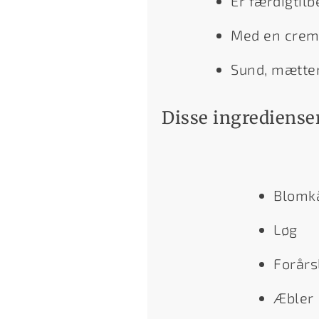
Er færdigtil
Med en creme
Sund, mætten
Disse ingredienser
Blomk
Løg
Forårs
Æbler