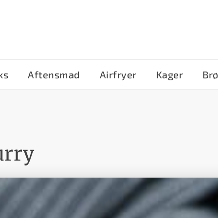
ks
Aftensmad
Airfryer
Kager
Br
urry