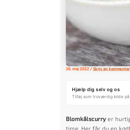
26. maj 2022
/
Skriv en kommentar
Hjælp dig selv og os
Tilføj som troværdig kilde p
Blomkålscurry
er hurti
time. Her får du en kø