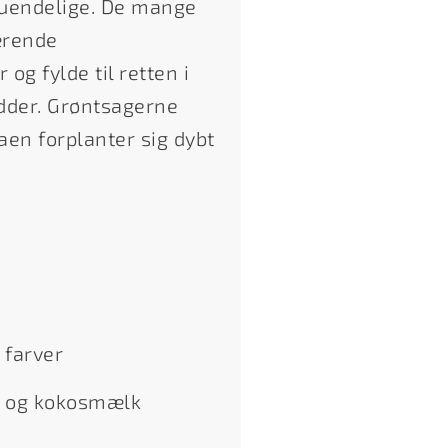
t uendelige. De mange
bærende
og fylde til retten i
rødder. Grøntsagerne
aen forplanter sig dybt
 farver
r og kokosmælk