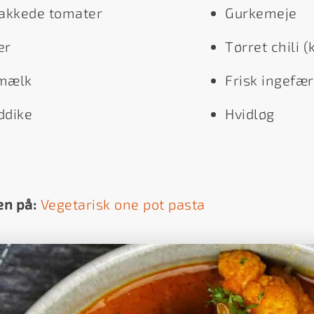
akkede tomater
Gurkemeje
er
Tørret chili 
mælk
Frisk ingefær
ddike
Hvidløg
en på:
Vegetarisk one pot pasta