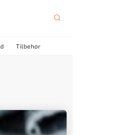
ød
Tilbehør