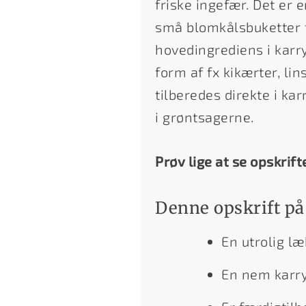
friske ingefær. Det er 
små blomkålsbuketter ti
hovedingrediens i karry
form af fx kikærter, lin
tilberedes direkte i ka
i grøntsagerne.
Prøv lige at se opskrift
Denne opskrift på
En utrolig l
En nem karry