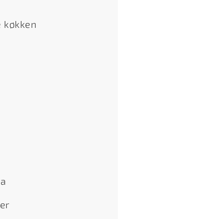
e køkken
la
er