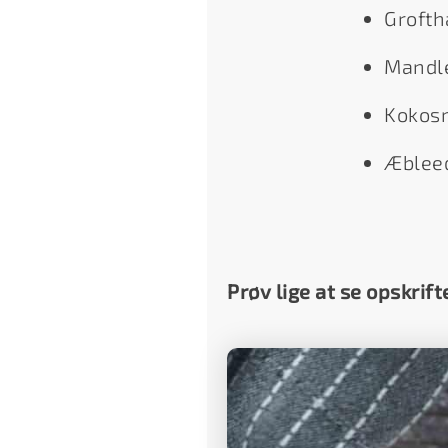
Grofth
Mandl
Kokos
Æblee
Prøv lige at se opskrift