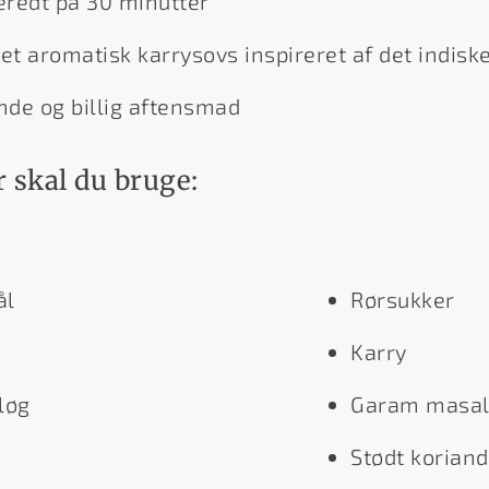
beredt på 30 minutter
t aromatisk karrysovs inspireret af det indisk
de og billig aftensmad
 skal du bruge:
ål
Rørsukker
Karry
løg
Garam masa
Stødt koriand