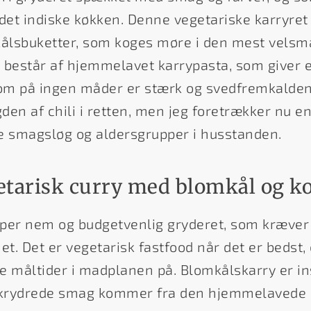
 det indiske køkken. Denne vegetariske karryret 
ålsbuketter, som koges møre i den mest vels
 består af hjemmelavet karrypasta, som giver e
som på ingen måder er stærk og svedfremkalden
en af chili i retten, men jeg foretrækker nu en
e smagsløg og aldersgrupper i husstanden.
getarisk curry med blomkål og 
uper nem og budgetvenlig gryderet, som kræver
et. Det er vegetarisk fastfood når det er bedst
ie måltider i madplanen på. Blomkålskarry er ins
e krydrede smag kommer fra den hjemmelavede 