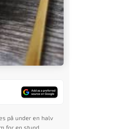
es på under en halv
om for en stund