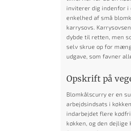
inviterer dig indenfor i
enkelhed af små blomk
karrysovs. Karrysovsen
dybde til retten, men 
selv skrue op for mængd
udgave, som favner all
Opskrift på ve
Blomkålscurry er en s
arbejdsindsats i køkken
indarbejdet flere kødfr
køkken, og den dejlig