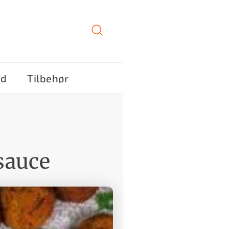
ød
Tilbehør
sauce