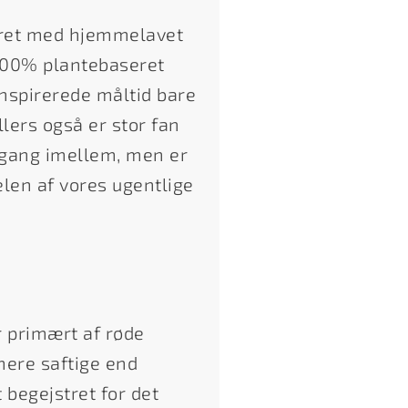
eret med hjemmelavet
 100% plantebaseret
nspirerede måltid bare
llers også er stor fan
engang imellem, men er
len af vores ugentlige
 primært af røde
 mere saftige end
 begejstret for det