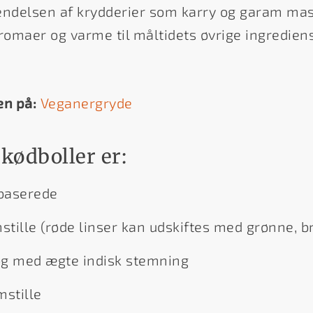
endelsen af krydderier som karry og garam mas
romaer og varme til måltidets øvrige ingrediens
en på:
Veganergryde
kødboller er:
baserede
stille (røde linser kan udskiftes med grønne, br
og med ægte indisk stemning
mstille