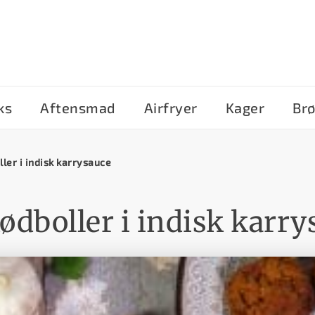
ks
Aftensmad
Airfryer
Kager
Br
ler i indisk karrysauce
ødboller i indisk karry