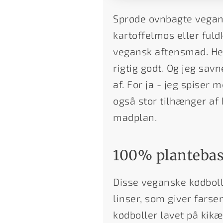
Sprøde ovnbagte vegan
kartoffelmos eller ful
vegansk aftensmad. Hel
rigtig godt. Og jeg savn
af. For ja - jeg spise
også stor tilhænger af
madplan.
100% plantebas
Disse veganske kødboll
linser, som giver farse
kødboller lavet på kikæ