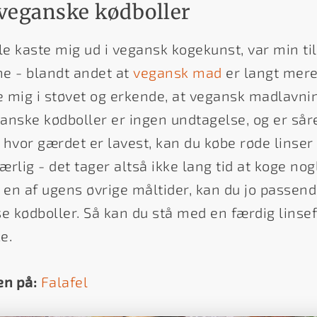
 veganske kødboller
le kaste mig ud i vegansk kogekunst, var min ti
e - blandt andet at
vegansk mad
er langt mere 
e mig i støvet og erkende, at vegansk madlavnin
ganske kødboller er ingen undtagelse, og er såre
r hvor gærdet er lavest, kan du købe røde linse
ærlig - det tager altså ikke lang tid at koge nog
 en af ugens øvrige måltider, kan du jo passend
e kødboller. Så kan du stå med en færdig linsef
e.
en på:
Falafel