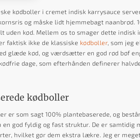
ske kødboller i cremet indisk karrysauce serv
dkornsris og måske lidt hjemmebagt naanbrød.
t uden kød. Mellem os to smager dette indisk i
er faktisk ikke de klassiske
kødboller
, som jeg e
r med glæde kød, og værdsætter en god rød bøf 
 kødfrie dage, som efterhånden definerer halvde
erede kødboller
er er som sagt 100% plantebaserede, og består
n en god fyldig og fast struktur. De er samtidig
rter, hvilket gør dem ekstra lækre. Jeg er meget