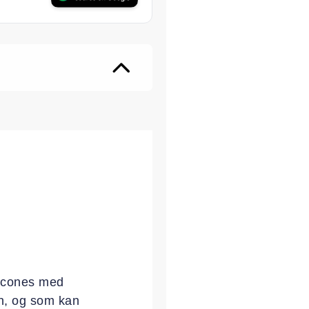
ter
 scones med
n, og som kan