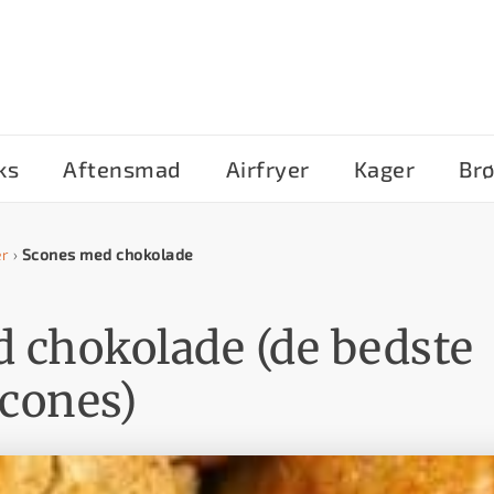
ks
Aftensmad
Airfryer
Kager
Br
er
›
Scones med chokolade
 chokolade (de bedste
cones)