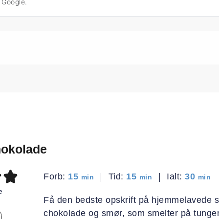
å Google.
okolade
minutter
minutter
minut
Forb:
15
Tid:
15
Ialt:
30
min
min
min
e
Få den bedste opskrift på hjemmelavede
chokolade og smør, som smelter på tunge