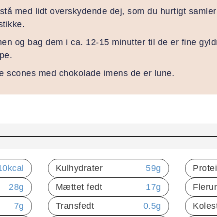
 stå med lidt overskydende dej, som du hurtigt samle
tikke.
n og bag dem i ca. 12-15 minutter til de er fine gyl
ype.
e scones med chokolade imens de er lune.
10
kcal
Kulhydrater
59
g
Prote
28
g
Mættet fedt
17
g
Fleru
7
g
Transfedt
0.5
g
Koles