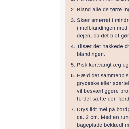
Bland alle de tørre 
Skær smørret i mindre
i melblandingen med f
dejen, da det blot g
Tilsæt det hakkede ch
blandingen.
Pisk kortvarigt æg og
Hæld det sammenpiske
grydeske eller sparte
vil besværliggøre pr
fordel sætte den færd
Drys lidt mel på bord
ca. 2 cm. Med en run
bageplade beklædt m