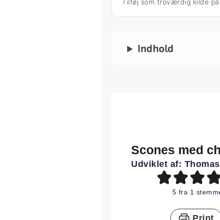
Tilføj som troværdig kilde p
Indhold
Scones med ch
Udviklet af:
Thomas
5
fra 1 stemm
Print