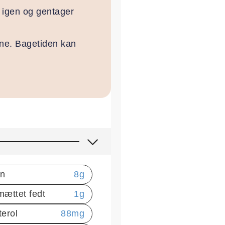
r igen og gentager
dne. Bagetiden kan
in
8
g
mættet fedt
1
g
terol
88
mg