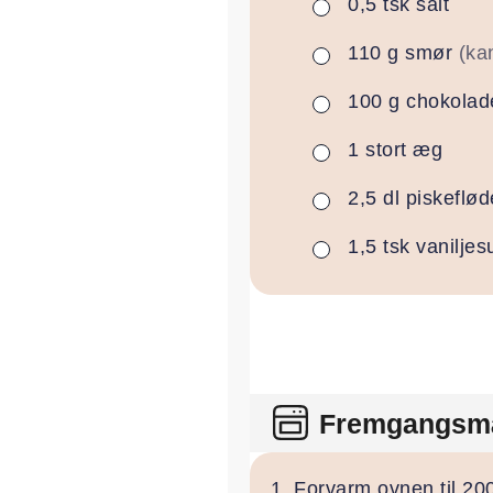
0,5
tsk
salt
▢
110
g
smør
(ka
▢
100
g
chokolad
▢
1
stort
æg
▢
2,5
dl
piskeflød
▢
1,5
tsk
vaniljes
▢
Fremgangsm
Forvarm ovnen til 20