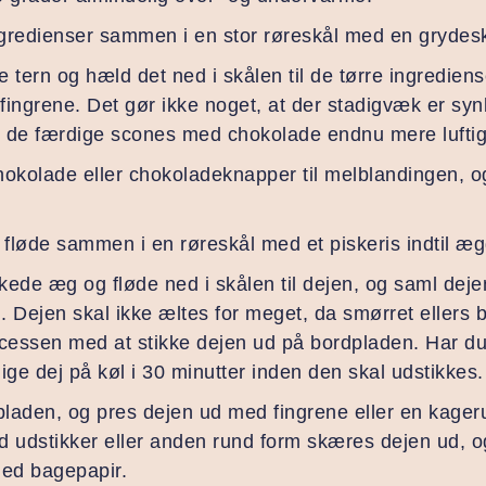
ingredienser sammen i en stor røreskål med en grydes
 tern og hæld det ned i skålen til de tørre ingrediens
ingrene. Det gør ikke noget, at der stadigvæk er syn
ør de færdige scones med chokolade endnu mere lufti
okolade eller chokoladeknapper til melblandingen, o
 fløde sammen i en røreskål med et piskeris indtil æg
de æg og fløde ned i skålen til dejen, og saml deje
l. Dejen skal ikke æltes for meget, da smørret ellers
ocessen med at stikke dejen ud på bordpladen. Har du
ige dej på køl i 30 minutter inden den skal udstikkes.
pladen, og pres dejen ud med fingrene eller en kagerul
d udstikker eller anden rund form skæres dejen ud, 
ed bagepapir.