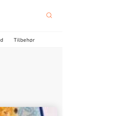
ød
Tilbehør