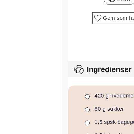
Gem som fav
Ingredienser
420
g
hvedeme
▢
80
g
sukker
▢
1,5
spsk
bagep
▢