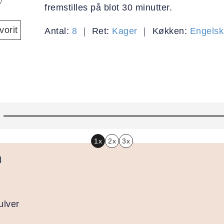
fremstilles på blot 30 minutter.
orit
Antal:
8
Ret:
Kager
Køkken:
Engelsk
1x
2x
3x
l
ulver