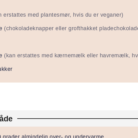
n erstattes med plantesmør, hvis du er veganer)
e
(chokoladeknapper eller grofthakket pladechokola
e
(kan erstattes med kærnemælk eller havremælk, hv
ukker
åde
0 grader almindelig over- og undervarme.