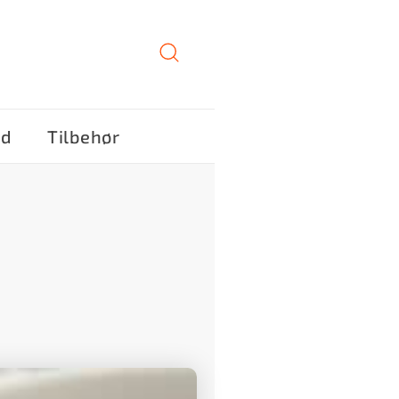
ød
Tilbehør