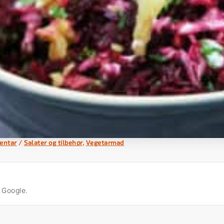
entar
/
Salater og tilbehør
,
Vegetarmad
å Google.