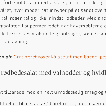
kun forbeholdt sommerhalvåret, men har i den gr
lvåret, hvor moder natur byder på et sandt ove
kål, rosenkål og ikke mindst rødbeder. Med andr
gsalaten i supermarkedet, når havemøblerne er
 de lækre sæsonaktuelle grøntsager, som er som
 madlavning.
en på:
Gratineret rosenkålssalat med bacon, p
å rødbedesalat med valnødder og hvi
at tilberede med en helt uimodståelig smag og 
tilbehør til al slags kød året rundt, men i særd