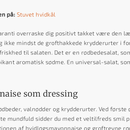
en på:
Stuvet hvidkål
ranti overraske dig positivt takket være den l
ikke mindst de grofthakkede krydderurter i form
friskhed til salaten. Det er en rødbedesalat, s
pikant aromatisk sødme. En universal-salat, so
naise som dressing
beder, valnødder og krydderurter. Ved første øj
rste mundfuld sidder du med et veltilfreds smil
ationen af hvidløgsmayonnaise og groftrevne rø