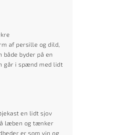
ækre
 af persille og dild,
om både byder på en
m går i spænd med lidt
ekast en lidt sjov
 på læben og tænker
dbeder er som yin og