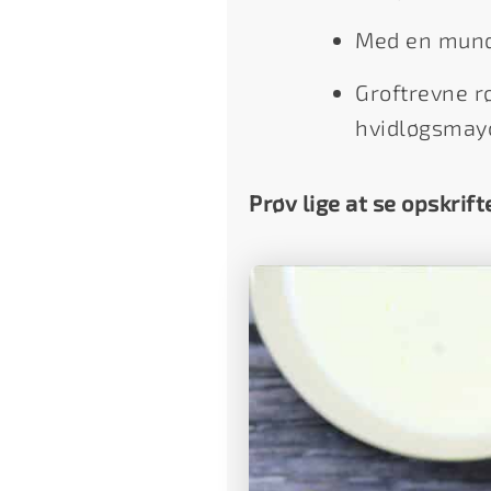
Med en mund
Groftrevne r
hvidløgsmay
Prøv lige at se opskrift