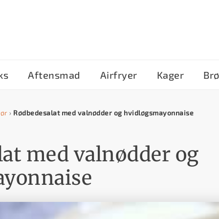
ks
Aftensmad
Airfryer
Kager
Br
hør
›
Rødbedesalat med valnødder og hvidløgsmayonnaise
at med valnødder og
ayonnaise