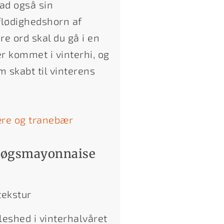
ad også sin
rflødighedshorn af
e ord skal du gå i en
 kommet i vinterhi, og
 skabt til vinterens
ære og tranebær
dløgsmayonnaise
tekstur
eleshed i vinterhalvåret