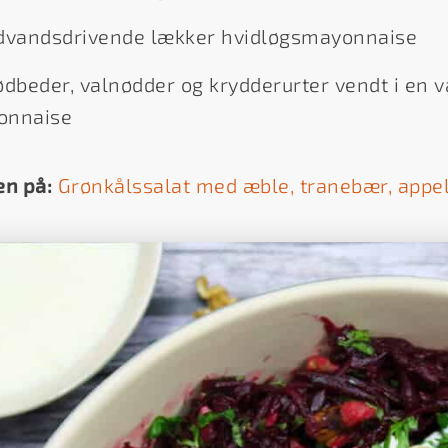
vandsdrivende lækker hvidløgsmayonnaise
ødbeder, valnødder og krydderurter vendt i en 
onnaise
en på:
Grønkålssalat med æble, tranebær, appel