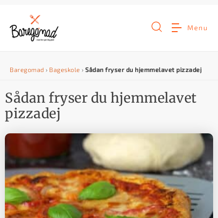
G
å
Menu
t
i
Baregomad
›
Bageskole
›
Sådan fryser du hjemmelavet pizzadej
l
i
Sådan fryser du hjemmelavet
n
pizzadej
d
h
o
l
d
e
t