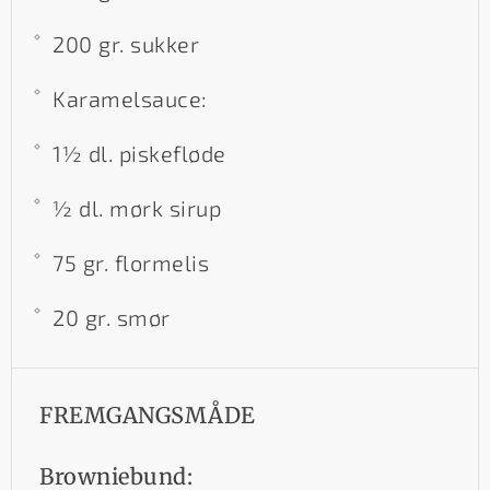
200 gr. sukker
Karamelsauce:
1½ dl. piskefløde
½ dl. mørk sirup
75 gr. flormelis
20 gr. smør
FREMGANGSMÅDE
Browniebund: