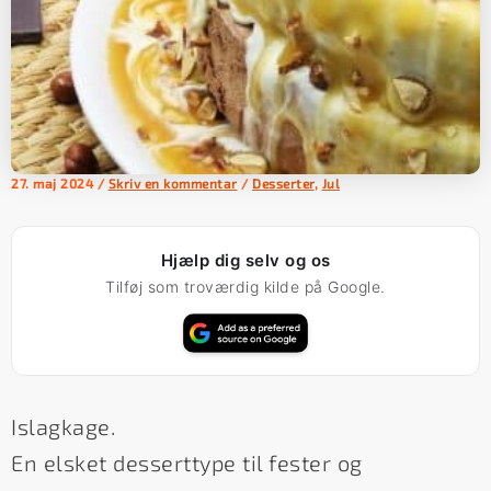
27. maj 2024
/
Skriv en kommentar
/
Desserter
,
Jul
Hjælp dig selv og os
Tilføj som troværdig kilde på Google.
Islagkage.
En elsket desserttype til fester og