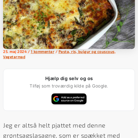
25. maj 2024
/
1 kommentar
/
Pasta, ris, bulgur og couscous
,
Vegetarmad
Hjælp dig selv og os
Tilføj som troværdig kilde på Google.
Jeg er altså helt pjattet med denne
grøntsagslasagne, som er spækket med