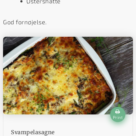
Østershatte
God fornøjelse.
Print
Svampelasagne