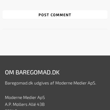
OM BAREGOMAD.DK
Baregomad.dk udgives af Moderne Medier ApS.
Moderne Medier ApS
A.P. Møllers Allé 43B