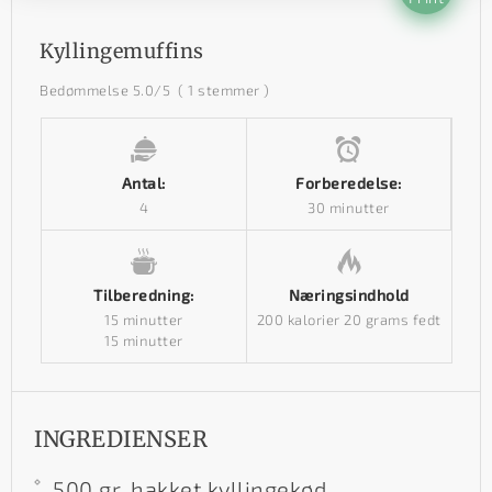
Kyllingemuffins
Bedømmelse
5.0
/5
(
1
stemmer )
Antal:
Forberedelse:
4
30 minutter
Tilberedning:
Næringsindhold
15 minutter
200 kalorier
20 grams fedt
15 minutter
INGREDIENSER
500 gr. hakket kyllingekød