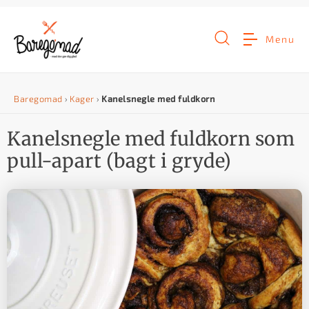
G
å
Menu
t
i
Baregomad
›
Kager
›
Kanelsnegle med fuldkorn
l
i
Kanelsnegle med fuldkorn som
n
pull-apart (bagt i gryde)
d
h
o
l
d
e
t