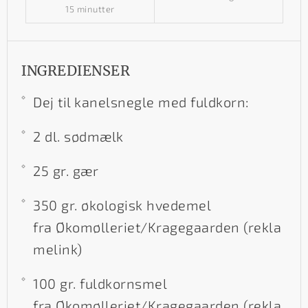
15 minutter
INGREDIENSER
Dej til kanelsnegle med fuldkorn:
2 dl. sødmælk
25 gr. gær
350 gr. økologisk hvedemel
fra Økomølleriet/Kragegaarden (rekla
melink)
100 gr. fuldkornsmel
fra Økomølleriet/Kragegaarden (rekla