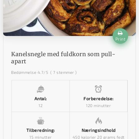
Print
Kanelsnegle med fuldkorn som pull-
apart
Bedømmelse
4.7
/5
(
7
stemmer )
Antal:
Forberedelse:
12
120 minutter
Tilberedning:
Næringsindhold
15 minutter
450 kalorier
20 grams fedt