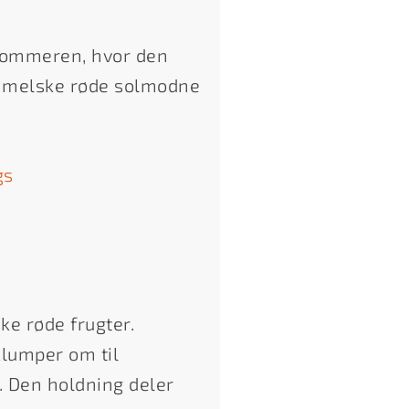
 sommeren, hvor den
immelske røde solmodne
gs
ke røde frugter.
klumper om til
. Den holdning deler