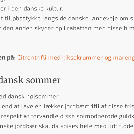
er i den danske kultur.
et tilløbsstykke langs de danske landeveje om
er den anden skyder op i rabatten med disse h
en på:
Citrontrifli med kiksekrummer og maren
 dansk sommer
ed dansk højsommer.
end at lave en lækker jordbærtrifli af disse fris
isrespekt at forvandle disse solmodnerøde guld
nske jordbær skal da spises hele med lidt fløde