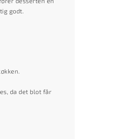
fører desserten en
tig godt.
køkken.
s, da det blot får