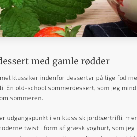
essert med gamle rødder
mmel klassiker indenfor desserter på lige fod m
fli. En old-school sommerdessert, som jeg mi
n om sommeren.
er udgangspunkt i en klassisk jordbærtrifli, men
moderne twist i form af græsk yoghurt, som jeg 