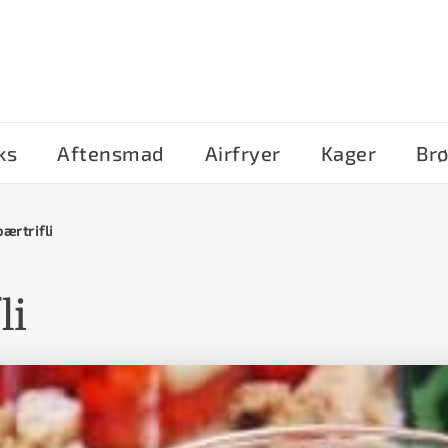
ks
Aftensmad
Airfryer
Kager
Br
ærtrifli
li