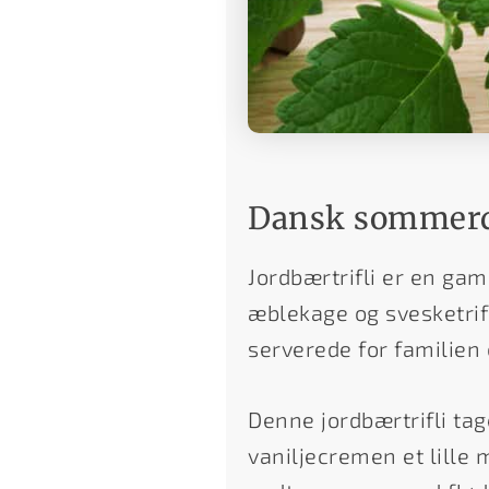
Dansk sommerd
Jordbærtrifli er en ga
æblekage og svesketri
serverede for familie
Denne jordbærtrifli tag
vaniljecremen et lille 