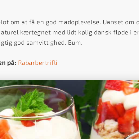
 blot om at få en god madoplevelse. Uanset om 
 naturel kærtegnet med lidt kølig dansk fløde i en
igtig god samvittighed. Bum.
en på:
Rabarbertrifli