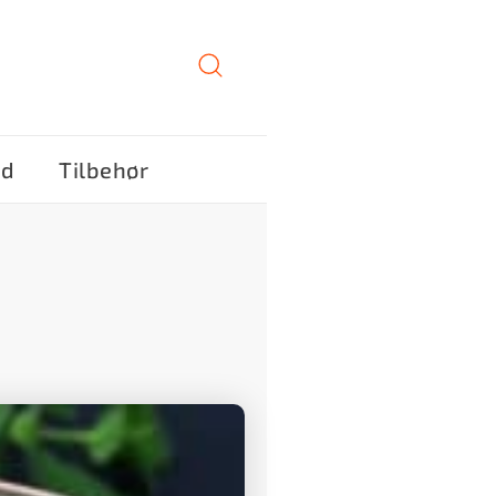
ød
Tilbehør