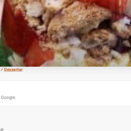
/
Desserter
å Google.
g.