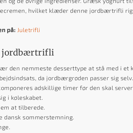
 og de øvrige ingredienser. Græsk yoghurt til
jecremen, hvilket klæder denne jordbærtrifli rig
en på:
Juletrifli
 jordbærtrifli
 nær den nemmeste desserttype at stå med i et 
ejdsindsats, da jordbærgrøden passer sig selv.
omponeres adskillige timer før den skal servere
ig i køleskabet.
em at tilberede.
e dansk sommerstemning.
nge.