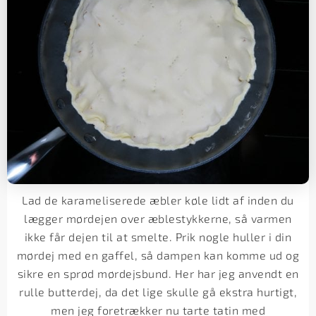
Lad de karameliserede æbler køle lidt af inden du
lægger mørdejen over æblestykkerne, så varmen
ikke får dejen til at smelte. Prik nogle huller i din
mørdej med en gaffel, så dampen kan komme ud og
sikre en sprød mørdejsbund. Her har jeg anvendt en
rulle butterdej, da det lige skulle gå ekstra hurtigt,
men jeg foretrækker nu tarte tatin med