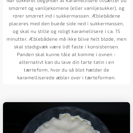
Når sukkeret begynder at karamellisere tilsætter du
smørret og vaniljekornene (eller vaniljesukker), og
rører smørret ind i sukkermassen. Æblebådene
placeres med den buede side ned i sukkermassen,
og skal nu stille og roligt karamellisere i ca. 15
minutter. Æblebådene må ikke blive helt bløde, men
skal stadigvæk være lidt faste i konsistensen.
Panden skal kunne tåle at komme i ovnen -
alternativt kan du lave din tarte tatin i en
tærteform, hvor du så blot hælder de
karamelliserede æbler over i tærteformen.