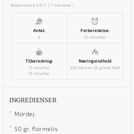
Bedømmelse
5.0
/5
(
7
stemmer )
Antal:
Forberedelse:
6
45 minutter
Tilberedning:
Næringsindhold
15 minutter
350 kalorier
20 grams fedt
15 minutter
INGREDIENSER
Mørdej:
50 gr. flormelis