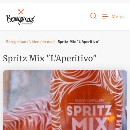
G
å
Menu
t
i
Baregomad
›
Viden om mad
›
Spritz Mix "L'Aperitivo"
l
i
Spritz Mix "L'Aperitivo"
n
d
h
o
l
d
e
t