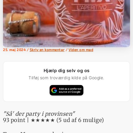
25. maj 2024
/
Skriv en kommentar
/
Viden om mad
Hjælp dig selv og os
Tilføj som troværdig kilde på Google.
"Så' der party i provinsen"
93 point | ★★★★★ (5 ud af 6 mulige)