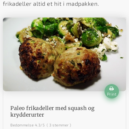
frikadeller altid et hit i madpakken.
Print
Paleo frikadeller med squash og
krydderurter
Bedømmelse
4.3
/5
(
3
stemmer )