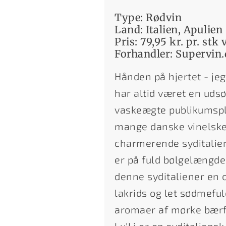
Type: Rødvin
Land: Italien, Apulien
Pris: 79,95 kr. pr. stk
Forhandler: Supervin
Hånden på hjertet - jeg
har altid været en udsø
vaskeægte publikumsplea
mange danske vinelskere
charmerende syditaliene
er på fuld bølgelængde 
denne syditaliener en 
lakrids og let sødmefu
aromaer af mørke bærfr