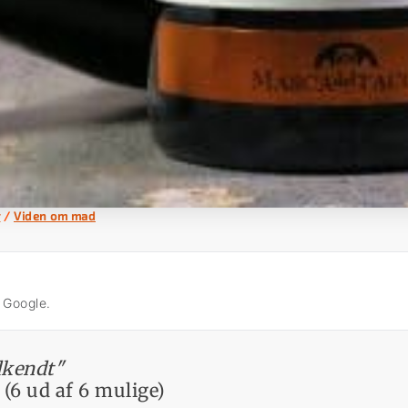
r
/
Viden om mad
å Google.
dkendt"
6 ud af 6 mulige)