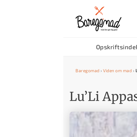
G
å
t
i
l
Opskriftsinde
i
n
Baregomad
›
Viden om mad
›
d
h
Lu’Li Appas
o
l
d
e
t