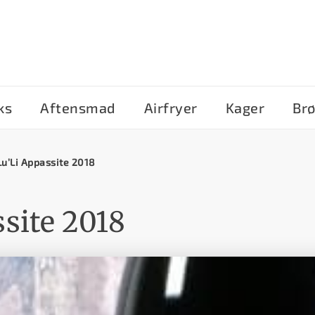
ks
Aftensmad
Airfryer
Kager
Br
Lu’Li Appassite 2018
site 2018