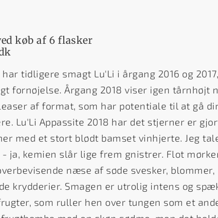
 ved køb af 6 flasker
.dk
 har tidligere smagt Lu'Li i årgang 2016 og 2017
gt fornøjelse. Årgang 2018 viser igen tårnhøjt n
ser af format, som har potentiale til at gå dir
. Lu'Li Appassite 2018 har det stjerner er gjort
r med et stort blødt bamset vinhjerte. Jeg tale
- ja, kemien slår lige frem gnistrer. Flot mørker
overbevisende næse af søde svesker, blommer, 
lde krydderier. Smagen er utrolig intens og spæ
ugter, som ruller hen over tungen som et ande