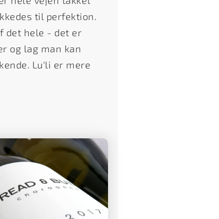
r hele vejen takket
kedes til perfektion.
 det hele - det er
cer og lag man kan
kende. Lu'li er mere