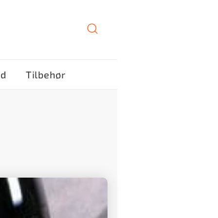
ød
Tilbehør