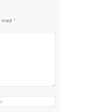
et med
*