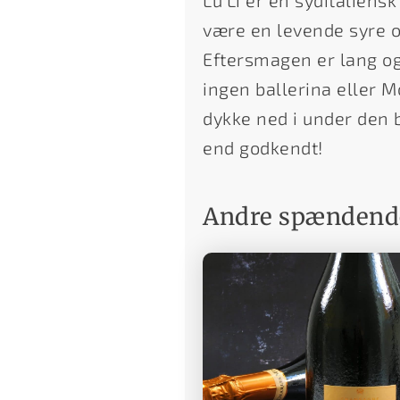
Lu'Li er en syditalien
være en levende syre og
Eftersmagen er lang og 
ingen ballerina eller 
dykke ned i under den 
end godkendt!
Andre spændende