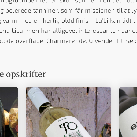
sk frugtbombe med en skøn sødme, men det holde
 polerede tanniner, som får missionen til at lyk
varm med en herlig blød finish. Lu'Li kan lidt af
Mona Lisa, men har alligevel interessante nuan
bløde overflade. Charmerende. Givende. Tiltræk
 opskrifter