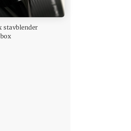
 stavblender
rbox