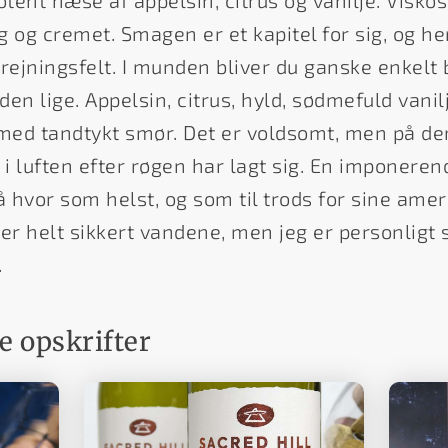
otent næse af appelsin, citrus og vanilje. Visk
g og cremet. Smagen er et kapitel for sig, og he
drejningsfelt. I munden bliver du ganske enkelt
en lige. Appelsin, citrus, hyld, sødmefuld vanilj
 med tandtykt smør. Det er voldsomt, men på d
luften efter røgen har lagt sig. En imponeren
hvor som helst, og som til trods for sine amer
er helt sikkert vandene, men jeg er personligt s
.
 opskrifter