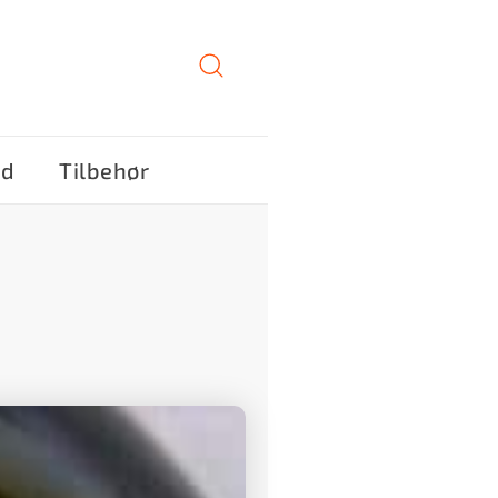
ød
Tilbehør