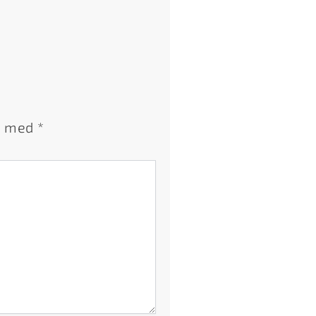
et med
*