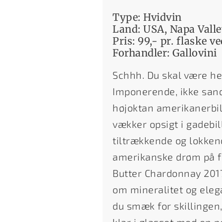
Type: Hvidvin
Land: USA, Napa Vall
Pris: 99,- pr. flaske ve
Forhandler: Gallovini
Schhh. Du skal være hel
Imponerende, ikke sandt
højoktan amerikanerbil
vækker opsigt i gadebil
tiltrækkende og lokken
amerikanske drøm på fla
Butter Chardonnay 2017
om mineralitet og eleg
du smæk for skillingen,