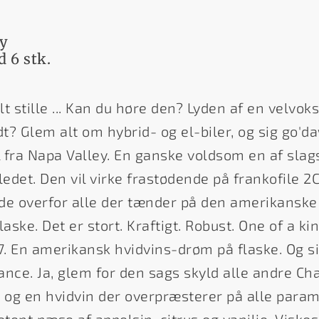
ey
d 6 stk.
t stille ... Kan du høre den? Lyden af en velvok
? Glem alt om hybrid- og el-biler, og sig go'da
 fra Napa Valley. En ganske voldsom en af slag
ledet. Den vil virke frastødende på frankofile 
de overfor alle der tænder på den amerikansk
ske. Det er stort. Kraftigt. Robust. One of a ki
. En amerikansk hvidvins-drøm på flaske. Og si
ance. Ja, glem for den sags skyld alle andre Ch
 og en hvidvin der overpræsterer på alle param