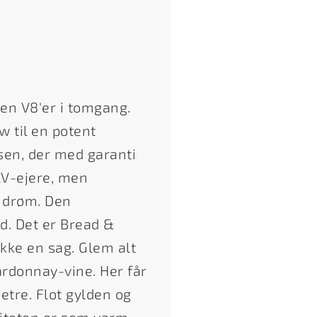
sen V8'er i tomgang.
w til en potent
sen, der med garanti
2CV-ejere, men
e drøm. Den
nd. Det er Bread &
kke en sag. Glem alt
ardonnay-vine. Her får
etre. Flot gylden og