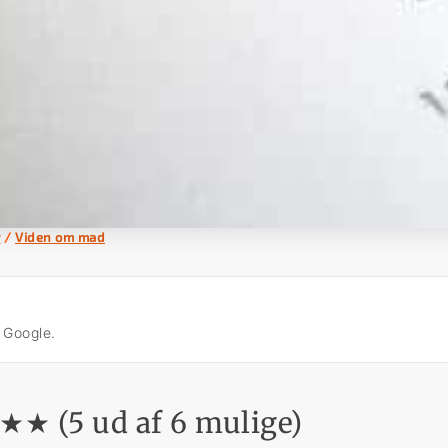
r
/
Viden om mad
å Google.
★★ (5 ud af 6 mulige)