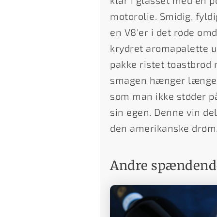
klar i glasset med en p
motorolie. Smidig, fyldi
en V8'er i det røde om
krydret aromapalette ud
pakke ristet toastbrød
smagen hænger længe i 
som man ikke støder på 
sin egen. Denne vin del
den amerikanske drøm
Andre spændende