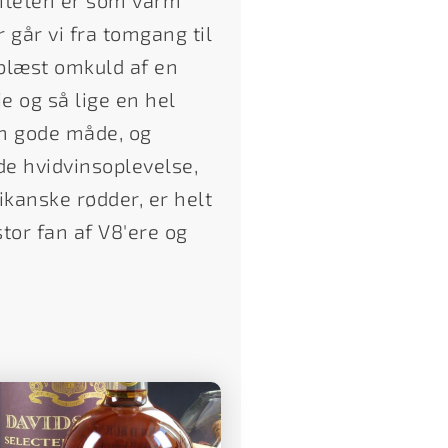
ositeten er som varm
r går vi fra tomgang til
 blæst omkuld af en
e og så lige en hel
en gode måde, og
de hvidvinsoplevelse,
ikanske rødder, er helt
tor fan af V8'ere og