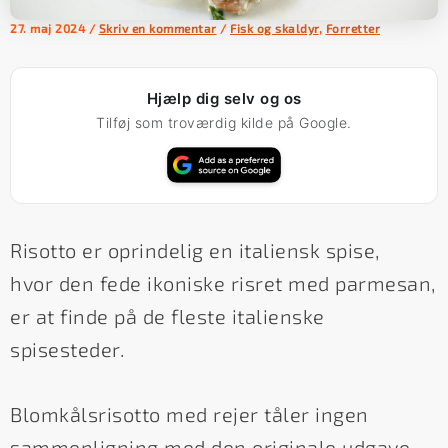
27. maj 2024
/
Skriv en kommentar
/
Fisk og skaldyr
,
Forretter
Hjælp dig selv og os
Tilføj som troværdig kilde på Google.
Risotto er oprindelig en italiensk spise,
hvor den fede ikoniske risret med parmesan,
er at finde på de fleste italienske
spisesteder.
Blomkålsrisotto med rejer tåler ingen
sammenligning med den originale udgave,