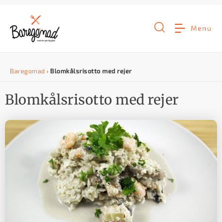
G
å
Menu
t
i
Baregomad
›
Blomkålsrisotto med rejer
l
i
Blomkålsrisotto med rejer
n
d
h
o
l
d
e
t