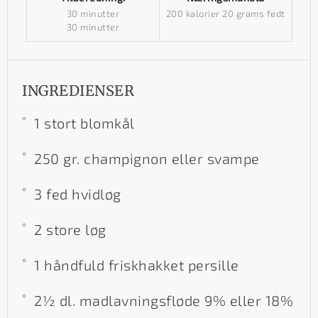
30 minutter
200 kalorier
20 grams fedt
30 minutter
INGREDIENSER
1 stort blomkål
250 gr. champignon eller svampe
3 fed hvidløg
2 store løg
1 håndfuld friskhakket persille
2½ dl. madlavningsfløde 9% eller 18%