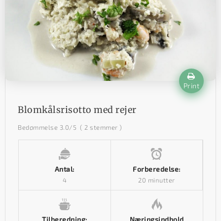
Print
Blomkålsrisotto med rejer
Bedømmelse
3.0
/5
(
2
stemmer )
Antal:
Forberedelse:
4
20 minutter
Tilberedning:
Næringsindhold