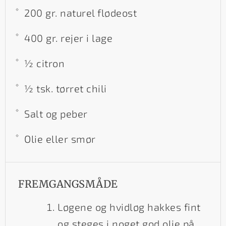
200 gr. naturel flødeost
400 gr. rejer i lage
½ citron
½ tsk. tørret chili
Salt og peber
Olie eller smør
FREMGANGSMÅDE
Løgene og hvidløg hakkes fint
og steges i noget god olie på