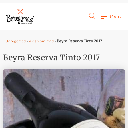
G
å
Menu
t
i
Baregomad
›
Viden om mad
›
Beyra Reserva Tinto 2017
l
i
Beyra Reserva Tinto 2017
n
d
h
o
l
d
e
t