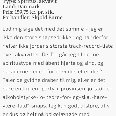
Type: Spiritus, akvavit
Land: Danmark
Pris: 159,75 kr. pr. stk.
Forhandler: Skjold Burne
Lad mig sige det med det samme - jeg er
ikke den store snapsedrikker, og har derfor
heller ikke jordens største track-record-liste
over akvavitter. Derfor går jeg til denne
spiritustype med åbent hjerte og sind, og
paraderne nede - for er vi dus eller des?
Taler de gyldne dråber til mig, eller er det
bare endnu en "party-i-provinsen-jo-større-
alkoholstyrke-jo-bedre-for-jeg-skal-bare-
være-fuld"-snaps. Jeg kan godt afsløre, at vi
er dus og helt på bølgelængde med