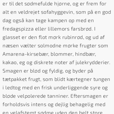
er til det sødmefulde hjørne, og er frem for
alt en veldrejet sofahyggevin, som på en god
dag også kan tage kampen op med en
fredagspizza eller lillemors farsbrød. I
glasset er den flot mørk rubinrød, og ud af
næsen vælter solmodne mørke frugter som
Amarena-kirsebær, blommer, hindbær,
kakao, eg og diskrete noter af julekrydderier.
Smagen er blød og fyldig, og byder på
tætpakket frugt, som blidt kærtegner tungen
i ledtog med en frisk underliggende syre og
bløde velpolerede tanniner. Eftersmagen er
forholdsvis intens og dejlig behagelig med
en velafstemt sødme uden den helt store