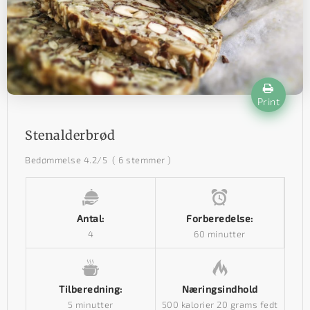
Print
Stenalderbrød
Bedømmelse
4.2
/5
(
6
stemmer )
Antal:
Forberedelse:
4
60 minutter
Tilberedning:
Næringsindhold
5 minutter
500 kalorier
20 grams fedt