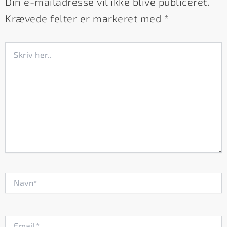
Din e-mailadresse vil ikke blive publiceret.
Krævede felter er markeret med
*
Skriv
her..
Navn*
Email*